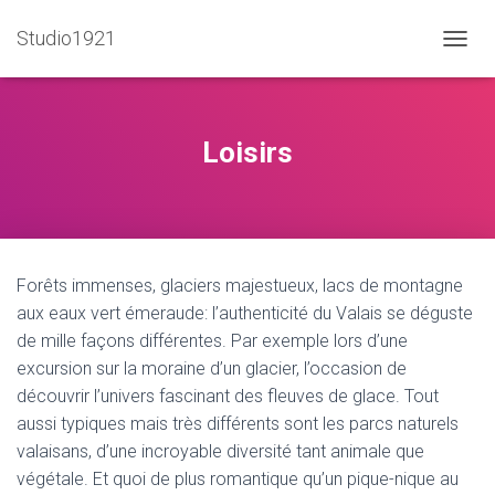
Studio1921
O
U
V
R
I
Loisirs
R
/
F
E
R
M
Forêts immenses, glaciers majestueux, lacs de montagne
E
R
aux eaux vert émeraude: l’authenticité du Valais se déguste
L
de mille façons différentes. Par exemple lors d’une
A
excursion sur la moraine d’un glacier, l’occasion de
N
A
découvrir l’univers fascinant des fleuves de glace. Tout
V
aussi typiques mais très différents sont les parcs naturels
I
valaisans, d’une incroyable diversité tant animale que
G
A
végétale. Et quoi de plus romantique qu’un pique-nique au